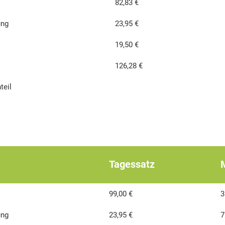
82,83 €
ung
23,95 €
19,50 €
126,28 €
teil
Tagessatz
99,00 €
3
ung
23,95 €
7