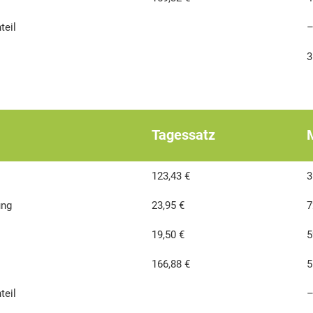
teil
–
3
Tagessatz
123,43 €
3
ung
23,95 €
7
19,50 €
5
166,88 €
5
teil
–