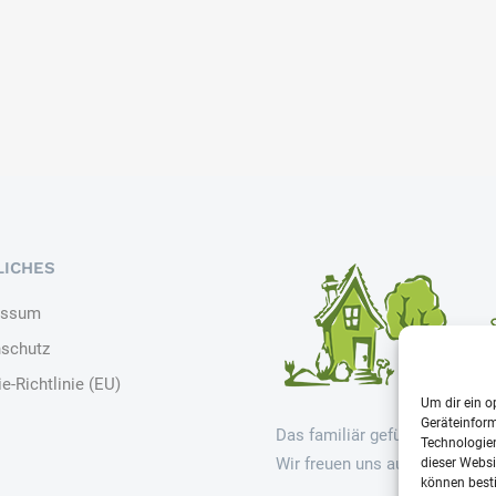
LICHES
essum
schutz
e-Richtlinie (EU)
Um dir ein o
Geräteinfor
Das familiär geführte Senior
Technologien
Wir freuen uns auf ein persön
dieser Websi
können best